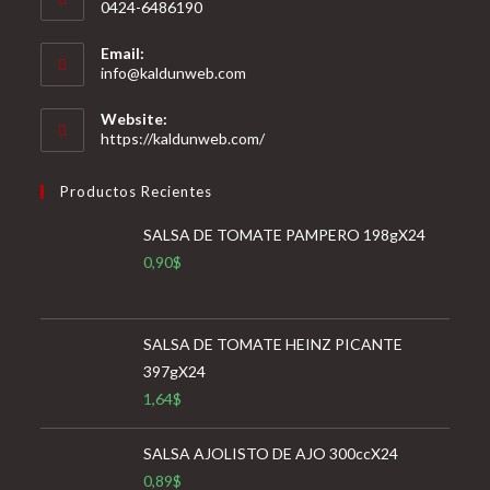
0424-6486190
Email:
Se
info@kaldunweb.com
abre
en
Website:
tu
https://kaldunweb.com/
aplicación
Productos Recientes
SALSA DE TOMATE PAMPERO 198gX24
0,90
$
SALSA DE TOMATE HEINZ PICANTE
397gX24
1,64
$
SALSA AJOLISTO DE AJO 300ccX24
0,89
$