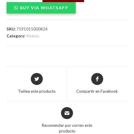
LA
BUY VIA WHATSAPP
GIRALDA
79
380gX24
SKU:
7591015000824
quantity
Category:
Víveres
Opens
Opens
in
in
a
a
Twitea este producto
Compartir en Facebook
new
new
window
window
Opens
in
a
Recomendar por correo este
new
producto