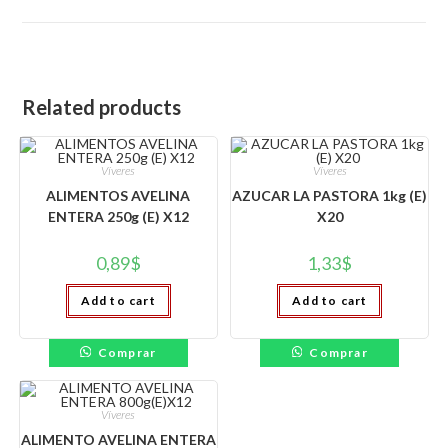
window
Related products
Víveres
Víveres
ALIMENTOS AVELINA
AZUCAR LA PASTORA 1kg (E)
ENTERA 250g (E) X12
X20
0,89
$
1,33
$
Add to cart
Add to cart
Comprar
Comprar
Víveres
ALIMENTO AVELINA ENTERA