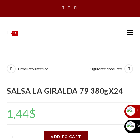
Saltar
al
contenido
0
Producto anterior
Siguiente producto
SALSA LA GIRALDA 79 380gX24
1,44
$
U
V
SALSA
ADD TO CART