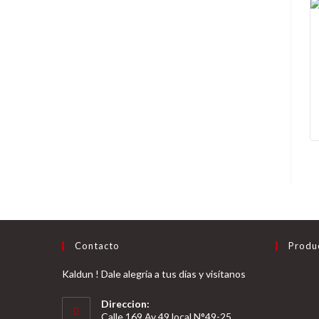
Contacto
Produ
Kaldun ! Dale alegría a tus días y visítanos
Direccion:
Calle 169 Av 49 local N°49-25