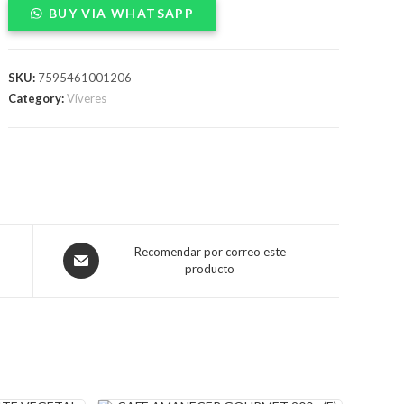
BUY VIA WHATSAPP
GOURMET
100g(E)X50
quantity
SKU:
7595461001206
Category:
Víveres
Opens
Recomendar por correo este
producto
in
a
new
window