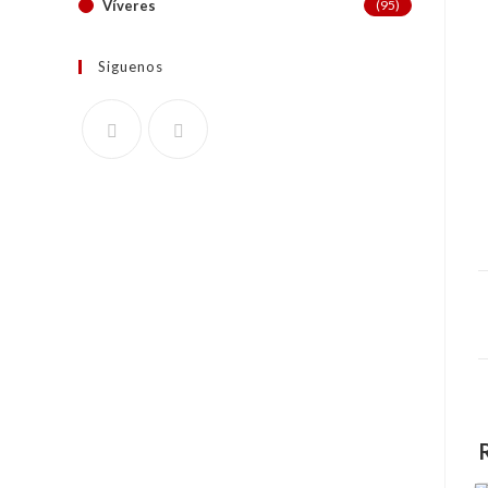
Víveres
(95)
Siguenos