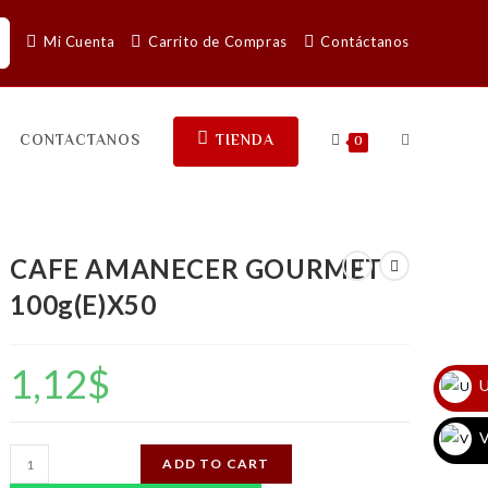
Mi Cuenta
Carrito de Compras
Contáctanos
CONTACTANOS
TIENDA
0
CAFE AMANECER GOURMET
100g(E)X50
1,12
$
U
V
CAFE
ADD TO CART
AMANECER