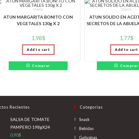
Víveres
Víveres
ATUN MARGARITA BONITO CON
ATUN SOLIDO EN ACEI
VEGETALES 130g X 2
SECRETOS DE LA ABUELA 
1,98
$
1,77
$
Add to cart
Add to cart
Comprar
Comprar
ctos Recientes
Categorias
Se
SALSA DE TOMATE
Snack
abre
PAMPERO 198gX24
Se
Bebidas
en
0,90
$
abre
Se
Golosinas