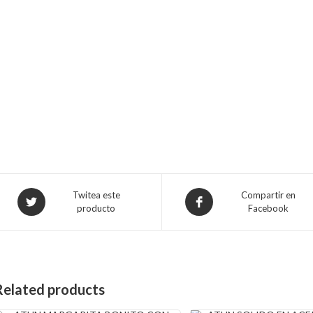
Opens
Opens
Twitea este
Compartir en
producto
Facebook
in
in
a
a
new
new
window
window
Related products