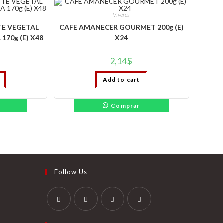
Víveres
TE VEGETAL
CAFE AMANECER GOURMET 200g (E)
170g (E) X48
X24
2,14
$
Add to cart
Comprar
Follow Us
Se
Se
Se
Se