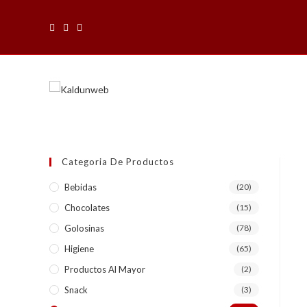
Saltar
al
contenido
Categoria De Productos
Bebidas
(20)
Chocolates
(15)
Golosinas
(78)
Higiene
(65)
Productos Al Mayor
(2)
Snack
(3)