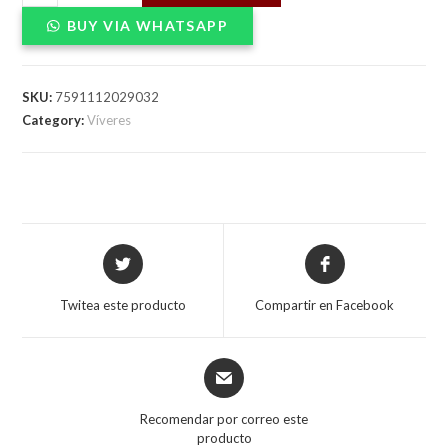
HEINZ
BUY VIA WHATSAPP
TERIYAKI
150ccX24
quantity
SKU:
7591112029032
Category:
Víveres
Opens
Opens
in
in
a
a
Twitea este producto
Compartir en Facebook
new
new
window
window
Opens
in
a
Recomendar por correo este
new
producto