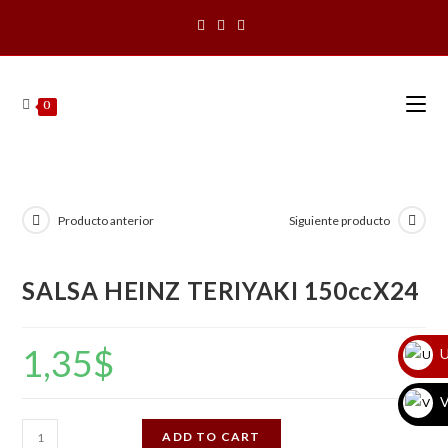
Saltar
al
contenido
0
Producto anterior
Siguiente producto
SALSA HEINZ TERIYAKI 150ccX24
1,35
$
U
V
SALSA
ADD TO CART