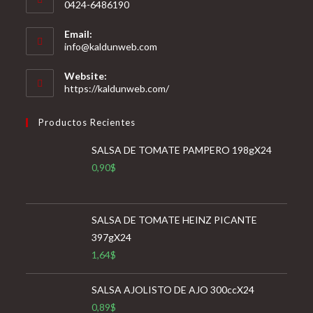
0424-6486190
Email:
Se
info@kaldunweb.com
abre
en
Website:
tu
https://kaldunweb.com/
aplicación
Productos Recientes
SALSA DE TOMATE PAMPERO 198gX24
0,90
$
SALSA DE TOMATE HEINZ PICANTE
397gX24
1,64
$
SALSA AJOLISTO DE AJO 300ccX24
0,89
$