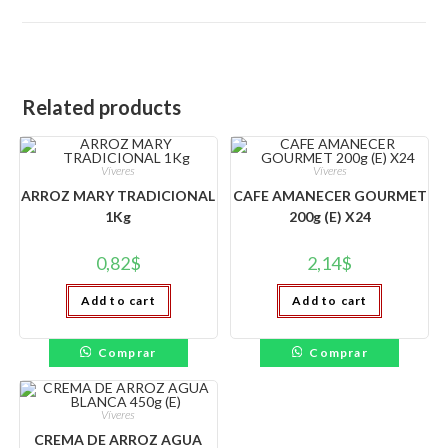
window
Related products
Víveres
Víveres
ARROZ MARY TRADICIONAL
CAFE AMANECER GOURMET
1Kg
200g (E) X24
0,82
$
2,14
$
Add to cart
Add to cart
Comprar
Comprar
Víveres
CREMA DE ARROZ AGUA