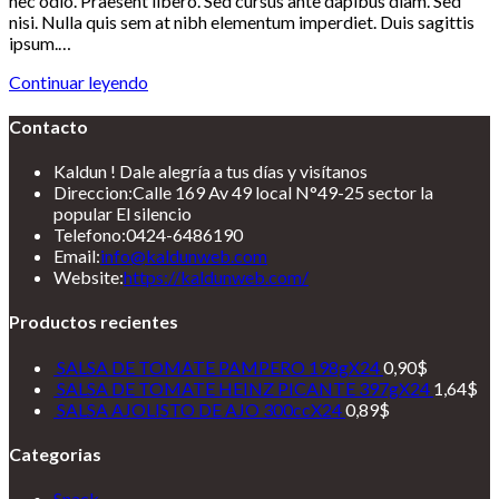
nec odio. Praesent libero. Sed cursus ante dapibus diam. Sed
entrada:
nisi. Nulla quis sem at nibh elementum imperdiet. Duis sagittis
ipsum.…
Duis
Continuar leyendo
sagitis
ipsum
Contacto
prasent
Kaldun ! Dale alegría a tus días y visítanos
Direccion:
Calle 169 Av 49 local N°49-25 sector la
popular El silencio
Telefono:
0424-6486190
Se
Email:
info@kaldunweb.com
abre
Website:
https://kaldunweb.com/
en
tu
Productos recientes
aplicación
SALSA DE TOMATE PAMPERO 198gX24
0,90
$
SALSA DE TOMATE HEINZ PICANTE 397gX24
1,64
$
SALSA AJOLISTO DE AJO 300ccX24
0,89
$
Categorias
Se
Snack