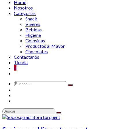
Home
Nosotros
Categorias
Snack
Víveres
Bebidas
Higiene
Golosinas
Productos al Mayor
Chocolates
Contactanos
Tienda
0
Buscar
Search
…
Mi Cuenta
Carrito de Compras
Contáctanos