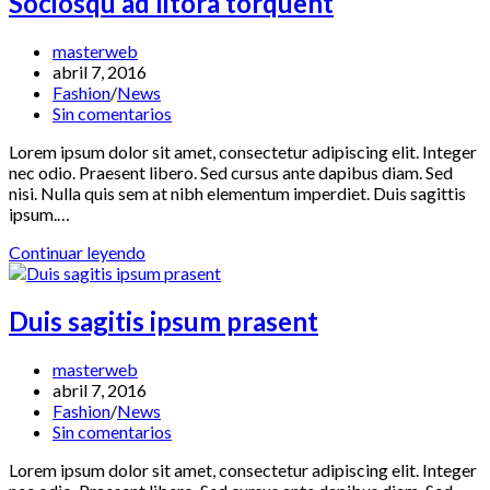
Sociosqu ad litora torquent
Autor
masterweb
de
Publicación
abril 7, 2016
la
de
Categoría
Fashion
/
News
entrada:
la
de
Comentarios
Sin comentarios
entrada:
la
de
Lorem ipsum dolor sit amet, consectetur adipiscing elit. Integer
entrada:
la
nec odio. Praesent libero. Sed cursus ante dapibus diam. Sed
entrada:
nisi. Nulla quis sem at nibh elementum imperdiet. Duis sagittis
ipsum.…
Sociosqu
Continuar leyendo
ad
litora
torquent
Duis sagitis ipsum prasent
Autor
masterweb
de
Publicación
abril 7, 2016
la
de
Categoría
Fashion
/
News
entrada:
la
de
Comentarios
Sin comentarios
entrada:
la
de
Lorem ipsum dolor sit amet, consectetur adipiscing elit. Integer
entrada:
la