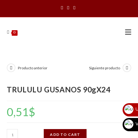
Saltar
al
contenido
0
Producto anterior
Siguiente producto
TRULULU GUSANOS 90gX24
0,51
$
U
V
TRULULU
ADD TO CART