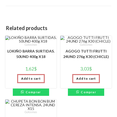
window
Related products
Golosinas
Golosinas
LOKIÑO BARRA SURTIDAS.
AGOGO TUTTI FRUTTI
50UND 400g X18
24UND 276g X30 (CHICLE)
1,62
$
3,03
$
Add to cart
Add to cart
Comprar
Comprar
Golosinas