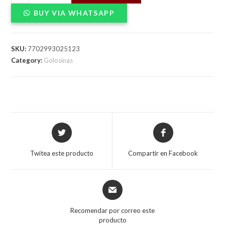
GUSANOS
BUY VIA WHATSAPP
90gX24
quantity
SKU:
7702993025123
Category:
Golosinas
Opens
Opens
in
in
a
a
Twitea este producto
Compartir en Facebook
new
new
window
window
Opens
in
a
Recomendar por correo este
new
producto