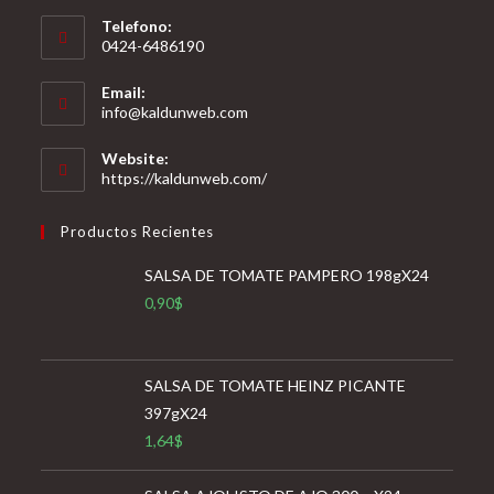
Telefono:
0424-6486190
Email:
Se
info@kaldunweb.com
abre
en
Website:
tu
https://kaldunweb.com/
aplicación
Productos Recientes
SALSA DE TOMATE PAMPERO 198gX24
0,90
$
SALSA DE TOMATE HEINZ PICANTE
397gX24
1,64
$