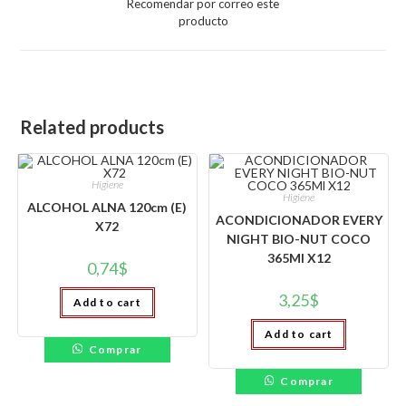
Recomendar por correo este
new
producto
window
Related products
Higiene
Higiene
ALCOHOL ALNA 120cm (E)
ACONDICIONADOR EVERY
X72
NIGHT BIO-NUT COCO
365Ml X12
0,74
$
3,25
$
Add to cart
Add to cart
Comprar
Comprar