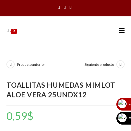
Saltar
al
contenido
0
Producto anterior
Siguiente producto
TOALLITAS HUMEDAS MIMLOT
ALOE VERA 25UNDX12
U
0,59
$
V