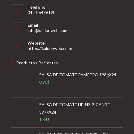
Telefono:
0424-6486190
Email:
Se
info@kaldunweb.com
abre
en
Website:
tu
https://kaldunweb.com/
aplicación
Productos Recientes
SALSA DE TOMATE PAMPERO 198gX24
0,90
$
SALSA DE TOMATE HEINZ PICANTE
397gX24
1,64
$