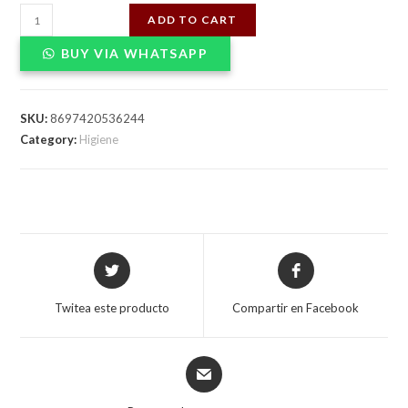
TOALLITAS
ADD TO CART
HUMEDAS
BUY VIA WHATSAPP
MIMLOT
ALOE
VERA
SKU:
8697420536244
25UNDX12
Category:
Higiene
quantity
Opens
Opens
in
in
a
a
Twitea este producto
Compartir en Facebook
new
new
window
window
Opens
in
a