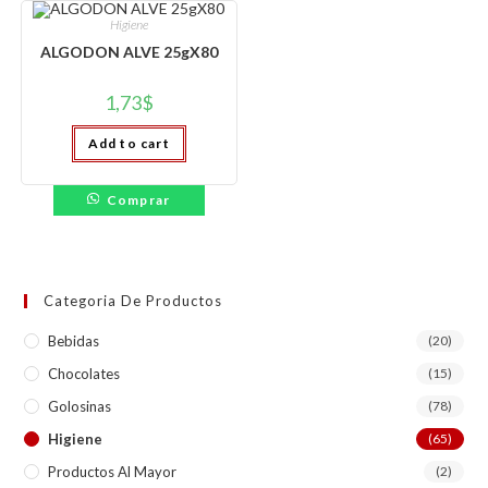
Higiene
ALGODON ALVE 25gX80
1,73
$
Add to cart
Comprar
Categoria De Productos
Bebidas
(20)
Chocolates
(15)
Golosinas
(78)
Higiene
(65)
Productos Al Mayor
(2)