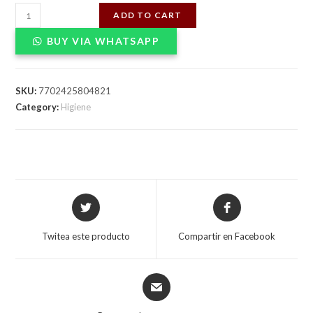
TOALLITAS
ADD TO CART
HUMEDAS
BUY VIA WHATSAPP
HUGGIES
80UNDX12
quantity
SKU:
7702425804821
Category:
Higiene
Opens
Opens
in
in
a
a
Twitea este producto
Compartir en Facebook
new
new
window
window
Opens
in
a