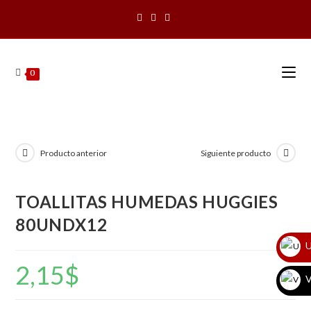
Saltar
al
contenido
0
Producto anterior
Siguiente producto
TOALLITAS HUMEDAS HUGGIES
80UNDX12
U
2,15
$
V