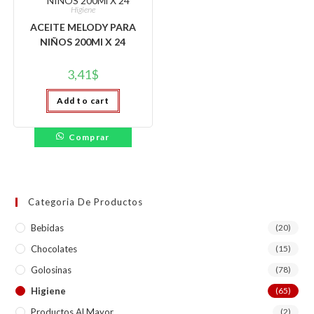
Higiene
ACEITE MELODY PARA
NIÑOS 200Ml X 24
3,41
$
Add to cart
Comprar
Categoria De Productos
Bebidas
(20)
Chocolates
(15)
Golosinas
(78)
Higiene
(65)
Productos Al Mayor
(2)