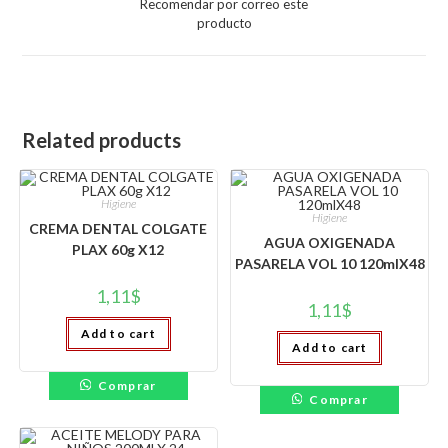
Recomendar por correo este
new
producto
window
Related products
Higiene
Higiene
CREMA DENTAL COLGATE
AGUA OXIGENADA
PLAX 60g X12
PASARELA VOL 10 120mlX48
1,11
$
1,11
$
Add to cart
Add to cart
Comprar
Comprar