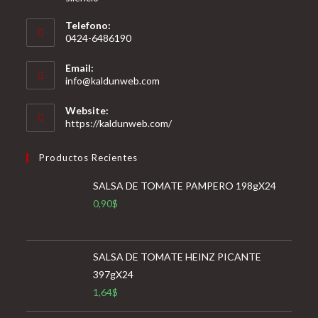
Telefono:
0424-6486190
Email:
Se
info@kaldunweb.com
abre
en
Website:
tu
https://kaldunweb.com/
aplicación
Productos Recientes
SALSA DE TOMATE PAMPERO 198gX24
0,90
$
SALSA DE TOMATE HEINZ PICANTE
397gX24
1,64
$