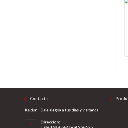
Contacto
Produ
Kaldun ! Dale alegría a tus días y visítanos
Direccion:
Calle 169 Av 49 local N°49-25