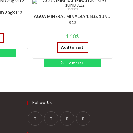
Bebidas
D 30gX112
AGUA MINERAL MINALBA 1.5Lts 1UND
X12
1,10
$
Add to cart
Comprar
Follow Us
Se
Se
Se
Se