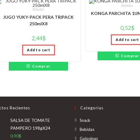
Bebidas
Bebidas
KONGA PARCHITA 1UN
JUGO YUKY-PACK PERA TRIPACK
250mlX8
0,52
$
2,44
$
Add to cart
Add to cart
Comprar
Comprar
ctos Recientes
Categorias
Se
SALSA DE TOMATE
Snack
abre
PAMPERO 198gX24
Se
Bebidas
en
0,90
$
abre
Se
Golosinas