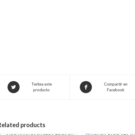
Opens
Opens
Twitea este
Compartir en
producto
Facebook
in
in
a
a
new
new
window
window
Related products