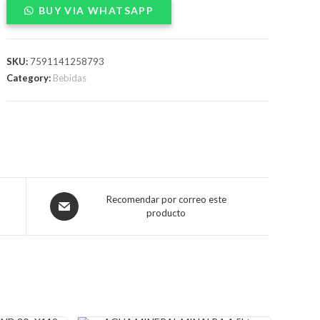
BUY VIA WHATSAPP
BOLSA
400gX12
quantity
SKU:
7591141258793
Category:
Bebidas
Opens
Recomendar por correo este
producto
in
a
new
window