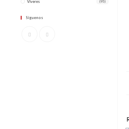
Víveres
(95)
Siguenos