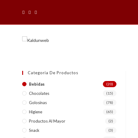
Saltar
al
contenido
Categoria De Productos
Bebidas
(20)
Chocolates
(15)
Golosinas
(78)
Higiene
(65)
Productos Al Mayor
(2)
Snack
(3)