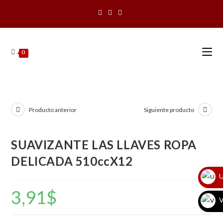
Saltar
al
contenido
0
Producto anterior
Siguiente producto
SUAVIZANTE LAS LLAVES ROPA
DELICADA 510ccX12
U
3,91
$
V