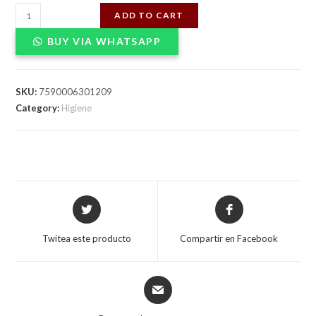
SUAVIZANTE
ADD TO CART
LAS
BUY VIA WHATSAPP
LLAVES
ROPA
DELICADA
SKU:
7590006301209
510ccX12
Category:
Higiene
quantity
Opens
Opens
in
in
a
a
Twitea este producto
Compartir en Facebook
new
new
window
window
Opens
in
a