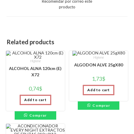
Recomendar por correo este
new
producto
window
Related products
Higiene
Higiene
ALGODON ALVE 25gX80
ALCOHOL ALNA 120cm (E)
X72
1,73
$
0,74
$
Add to cart
Add to cart
Comprar
Comprar