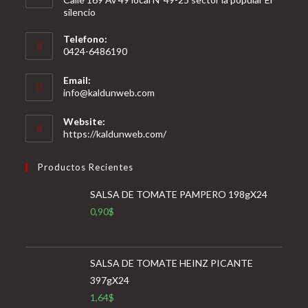
silencio
Telefono:
0424-6486190
Email:
Se
info@kaldunweb.com
abre
en
Website:
tu
https://kaldunweb.com/
aplicación
Productos Recientes
SALSA DE TOMATE PAMPERO 198gX24
0,90
$
SALSA DE TOMATE HEINZ PICANTE
397gX24
1,64
$