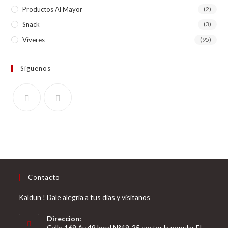
Productos Al Mayor
(2)
Snack
(3)
Víveres
(95)
Siguenos
Contacto
Kaldun ! Dale alegría a tus días y visítanos
Direccion:
Calle 169 Av 49 local N°49-25 sector la popular El