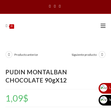
Saltar
al
contenido
0
Producto anterior
Siguiente producto
PUDIN MONTALBAN
CHOCOLATE 90gX12
U
1,09
$
V