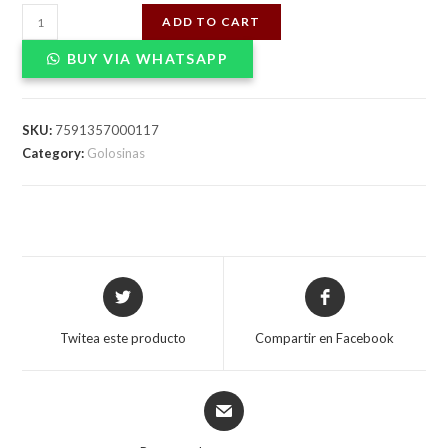
PUDIN
ADD TO CART
MONTALBAN
BUY VIA WHATSAPP
CHOCOLATE
90gX12
quantity
SKU:
7591357000117
Category:
Golosinas
Opens
Opens
in
in
a
a
Twitea este producto
Compartir en Facebook
new
new
window
window
Opens
in
a