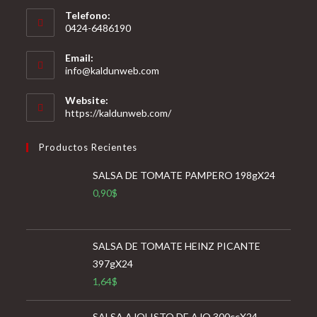
Telefono:
0424-6486190
Email:
Se
info@kaldunweb.com
abre
en
Website:
tu
https://kaldunweb.com/
aplicación
Productos Recientes
SALSA DE TOMATE PAMPERO 198gX24
0,90
$
SALSA DE TOMATE HEINZ PICANTE
397gX24
1,64
$
SALSA AJOLISTO DE AJO 300ccX24