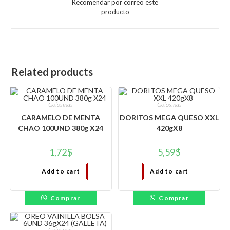
Recomendar por correo este
new
producto
window
Related products
Golosinas
Golosinas
CARAMELO DE MENTA
DORITOS MEGA QUESO XXL
CHAO 100UND 380g X24
420gX8
1,72
$
5,59
$
Add to cart
Add to cart
Comprar
Comprar
Golosinas