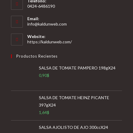
Telefono:
0424-6486190
Email:
Se
info@kaldunweb.com
abre
en
Website:
tu
https://kaldunweb.com/
aplicación
Productos Recientes
SALSA DE TOMATE PAMPERO 198gX24
0,90
$
SALSA DE TOMATE HEINZ PICANTE
397gX24
1,64
$
SALSA AJOLISTO DE AJO 300ccX24