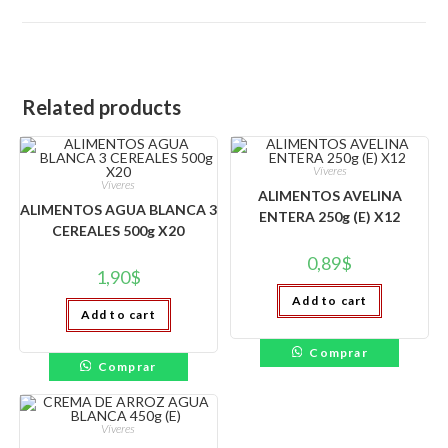
window
Related products
Víveres
Víveres
ALIMENTOS AVELINA
ALIMENTOS AGUA BLANCA 3
ENTERA 250g (E) X12
CEREALES 500g X20
0,89
$
1,90
$
Add to cart
Add to cart
Comprar
Comprar
Víveres