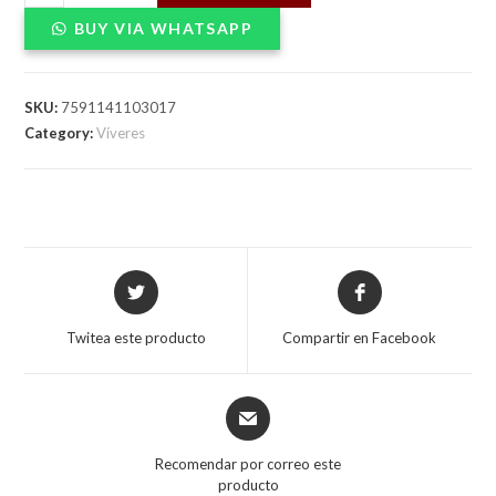
McCORMICK
BUY VIA WHATSAPP
260gX24
quantity
SKU:
7591141103017
Category:
Víveres
Opens
Opens
in
in
a
a
Twitea este producto
Compartir en Facebook
new
new
window
window
Opens
in
a
Recomendar por correo este
new
producto