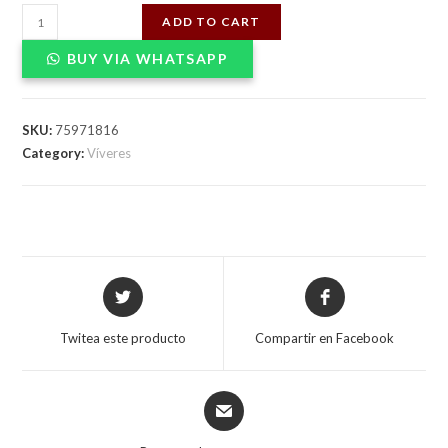
MARGARINA
ADD TO CART
NELLY
BUY VIA WHATSAPP
RED/CAL
250g(E)X24
quantity
SKU:
75971816
Category:
Víveres
Opens
Opens
in
in
a
a
Twitea este producto
Compartir en Facebook
new
new
window
window
Opens
in
a