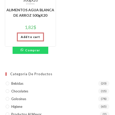
Víveres
ALIMENTOS AGUA BLANCA
DE ARROZ 500gX20
1,82
$
Add to cart
Comprar
Categoria De Productos
Bebidas
(20)
Chocolates
(15)
Golosinas
(78)
Higiene
(65)
Productos Al Mayor
(2)