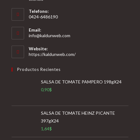
Telefono:
0424-6486190
Email:
Se
info@kaldunweb.com
abre
en
Website:
tu
https://kaldunweb.com/
aplicación
Productos Recientes
SALSA DE TOMATE PAMPERO 198gX24
0,90
$
SALSA DE TOMATE HEINZ PICANTE
397gX24
1,64
$