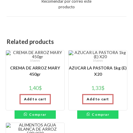
Recomendar por correo este
new
producto
window
Related products
Víveres
Víveres
CREMA DE ARROZ MARY
AZUCAR LA PASTORA 1kg (E)
450gr
X20
1,40
$
1,33
$
Add to cart
Add to cart
Comprar
Comprar