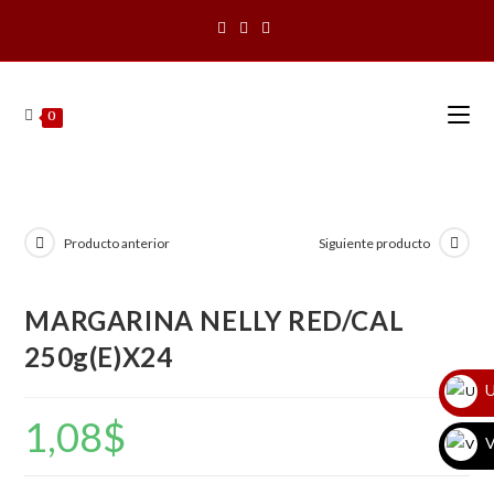
Saltar
al
contenido
0
Producto anterior
Siguiente producto
MARGARINA NELLY RED/CAL
250g(E)X24
U
1,08
$
V