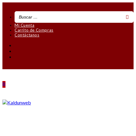
Saltar
al
contenido
Mi Cuenta
Carrito de Compras
Contáctanos
0