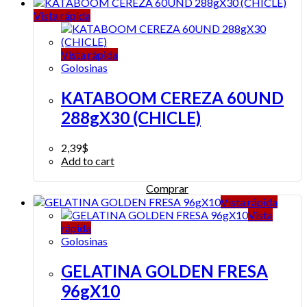
Vista rápida
Vista rápida
Golosinas
KATABOOM CEREZA 60UND
288gX30 (CHICLE)
2,39
$
Add to cart
Comprar
Vista rápida
Vista
rápida
Golosinas
GELATINA GOLDEN FRESA
96gX10