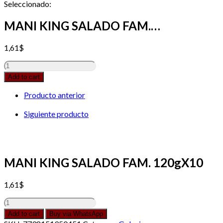
Seleccionado:
MANI KING SALADO FAM.…
1,61
$
MANI
KING
Add to cart
SALADO
FAM.
Producto anterior
120gX10
quantity
Siguiente producto
MANI KING SALADO FAM. 120gX10
1,61
$
MANI
KING
Add to cart
Buy via WhatsApp
SALADO