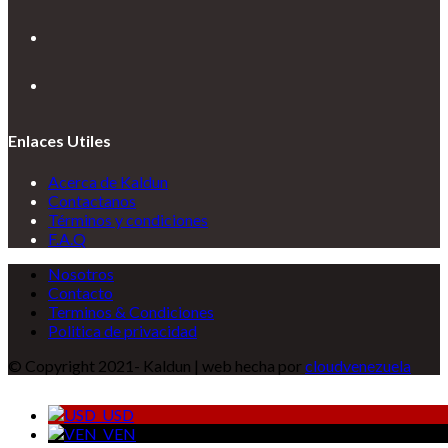
nueva
en
pestaña
Se
una
abre
nueva
en
pestaña
Se
una
abre
nueva
en
pestaña
una
Enlaces Utiles
nueva
pestaña
Acerca de Kaldun
Contactanos
Términos y condiciones
F.A.Q
Nosotros
Contacto
Terminos & Condiciones
Politica de privacidad
© Copyright 2021- Kaldun | web hecha por
cloudvenezuela
USD
VEN