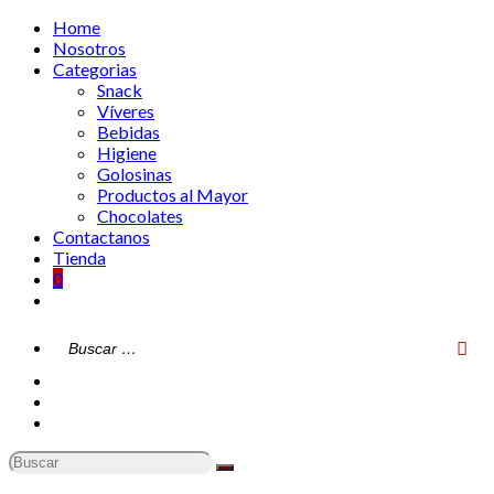
Home
Nosotros
Categorias
Snack
Víveres
Bebidas
Higiene
Golosinas
Productos al Mayor
Chocolates
Contactanos
Tienda
0
Mi Cuenta
Carrito de Compras
Contáctanos