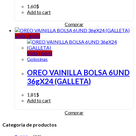
1,60
$
Add to cart
Comprar
Vista rápida
Vista rápida
Golosinas
OREO VAINILLA BOLSA 6UND
36gX24 (GALLETA)
1,81
$
Add to cart
Comprar
Categoria de productos