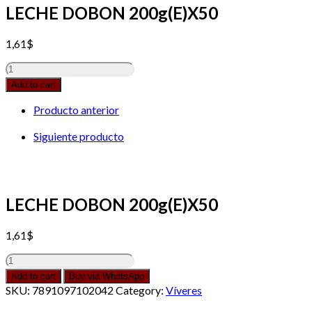
LECHE DOBON 200g(E)X50
1,61
$
LECHE
DOBON
Add to cart
200g(E)X50
quantity
Producto anterior
Siguiente producto
LECHE DOBON 200g(E)X50
1,61
$
LECHE
DOBON
Add to cart
Buy via WhatsApp
200g(E)X50
SKU:
7891097102042
Category:
Víveres
quantity