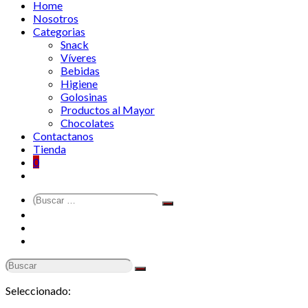
Home
Nosotros
Categorias
Snack
Víveres
Bebidas
Higiene
Golosinas
Productos al Mayor
Chocolates
Contactanos
Tienda
0
Buscar
Search
…
Mi Cuenta
Carrito de Compras
Contáctanos
Seleccionado: