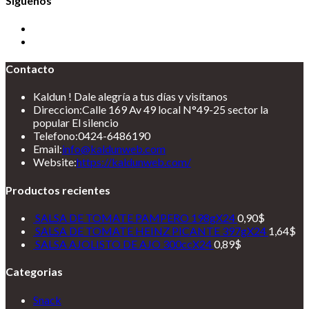
Siguenos
Contacto
Kaldun ! Dale alegría a tus días y visítanos
Direccion:
Calle 169 Av 49 local N°49-25 sector la
popular El silencio
Telefono:
0424-6486190
Se
Email:
info@kaldunweb.com
abre
Website:
https://kaldunweb.com/
en
tu
Productos recientes
aplicación
SALSA DE TOMATE PAMPERO 198gX24
0,90
$
SALSA DE TOMATE HEINZ PICANTE 397gX24
1,64
$
SALSA AJOLISTO DE AJO 300ccX24
0,89
$
Categorias
Se
Snack