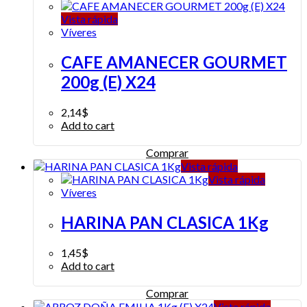
Vista rápida
Víveres
CAFE AMANECER GOURMET
200g (E) X24
2,14
$
Add to cart
Comprar
Vista rápida
Vista rápida
Víveres
HARINA PAN CLASICA 1Kg
1,45
$
Add to cart
Comprar
Vista rápida