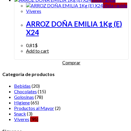
Vista rápida
Víveres
ARROZ DOÑA EMILIA 1Kg (E)
X24
0,81
$
Add to cart
Comprar
Categoria de productos
Bebidas
(20)
Chocolates
(15)
Golosinas
(78)
Higiene
(65)
Productos al Mayor
(2)
Snack
(3)
Víveres
(95)