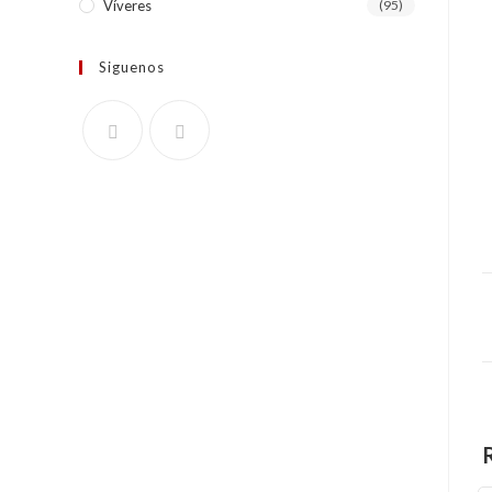
Víveres
(95)
Siguenos