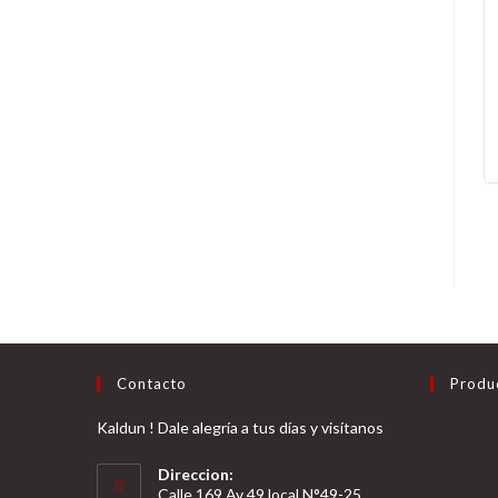
Contacto
Produ
Kaldun ! Dale alegría a tus días y visítanos
Direccion:
Calle 169 Av 49 local N°49-25