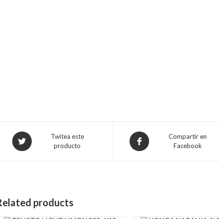
Opens
Opens
Twitea este
Compartir en
producto
Facebook
in
in
a
a
new
new
window
window
Related products