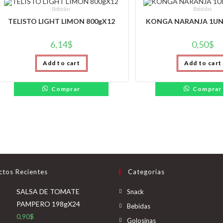
Bebidas
Bebidas
TELISTO LIGHT LIMON 800gX12
KONGA NARANJA 1UN
6,14
$
0,50
$
Add to cart
Add to cart
Comprar
Comprar
ctos Recientes
Categorias
Se
SALSA DE TOMATE
Snack
abre
PAMPERO 198gX24
Se
Bebidas
en
0,90
$
abre
Se
Golosinas