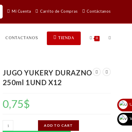
Mi Cuenta
Carrito de Compras
Contáctanos
CONTACTANOS
TIENDA
0
JUGO YUKERY DURAZNO
250ml 1UND X12
0,75
$
U
V
JUGO
ADD TO CART
YUKERY