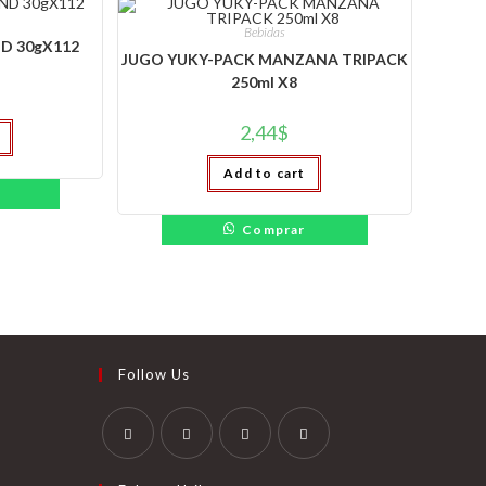
Bebidas
D 30gX112
JUGO YUKY-PACK MANZANA TRIPACK
250ml X8
2,44
$
Add to cart
Comprar
Follow Us
Se
Se
Se
Se