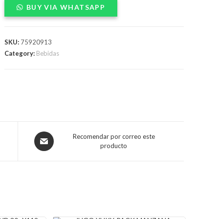
BUY VIA WHATSAPP
DURAZNO
250ml
1UND
SKU:
75920913
X12
Category:
Bebidas
quantity
Opens
Recomendar por correo este
producto
in
a
new
window