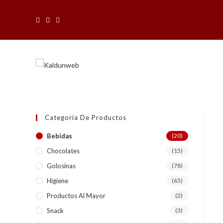
Saltar
al
contenido
Categoria De Productos
Bebidas
(20)
Chocolates
(15)
Golosinas
(78)
Higiene
(65)
Productos Al Mayor
(2)
Snack
(3)