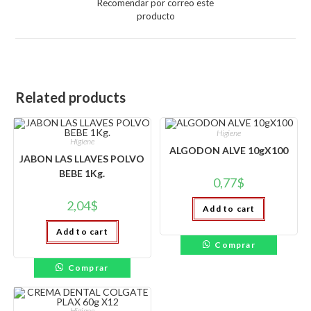
Recomendar por correo este
new
producto
window
Related products
Higiene
Higiene
ALGODON ALVE 10gX100
JABON LAS LLAVES POLVO
BEBE 1Kg.
0,77
$
2,04
$
Add to cart
Add to cart
Comprar
Comprar
Higiene