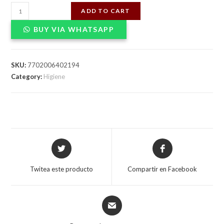
JABON
ADD TO CART
DE
BUY VIA WHATSAPP
BAÑO
REXONA
L/PROFUNDA
SKU:
7702006402194
120gX48
Category:
Higiene
quantity
Opens
Opens
in
in
a
a
Twitea este producto
Compartir en Facebook
new
new
window
window
Opens
in
a