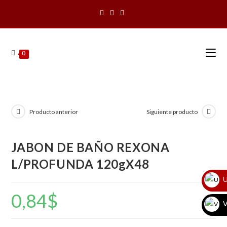
Saltar
al
contenido
0
Producto anterior
Siguiente producto
JABON DE BAÑO REXONA
L/PROFUNDA 120gX48
U
0,84
$
V