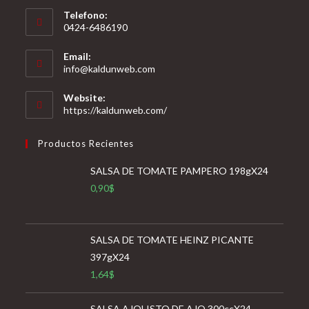
Telefono:
0424-6486190
Email:
Se
info@kaldunweb.com
abre
en
Website:
tu
https://kaldunweb.com/
aplicación
Productos Recientes
SALSA DE TOMATE PAMPERO 198gX24
0,90
$
SALSA DE TOMATE HEINZ PICANTE
397gX24
1,64
$
SALSA AJOLISTO DE AJO 300ccX24