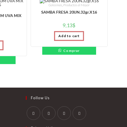
Golosinas
,
Productos al Mayor
SAMBA FRESA 20UN.32gr.X16
M UVA MIX
9,13
$
Add to cart
Comprar
Follow Us
Se
Se
Se
Se