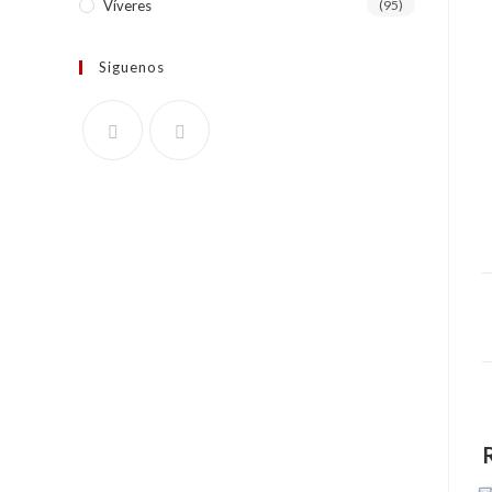
Víveres
(95)
Siguenos