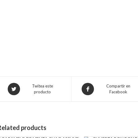
Opens
Opens
Twitea este
Compartir en
producto
Facebook
in
in
a
a
new
new
window
window
Related products