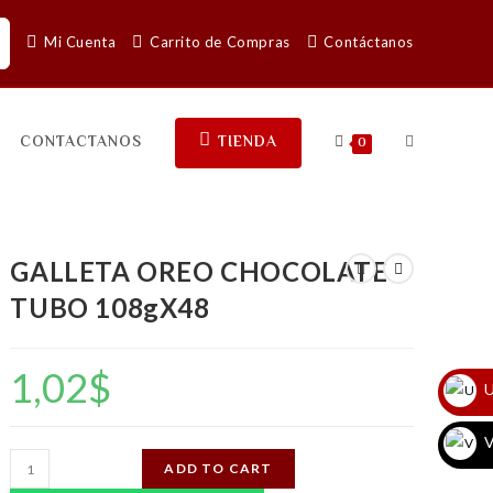
Mi Cuenta
Carrito de Compras
Contáctanos
CONTACTANOS
TIENDA
0
GALLETA OREO CHOCOLATE
TUBO 108gX48
1,02
$
U
V
GALLETA
ADD TO CART
OREO