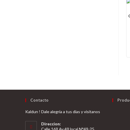
Contacto
Produ
Kaldun ! Dale alegría a tus días y visítanos
Direccion:
Calle 169 Av 49 local N°49-25