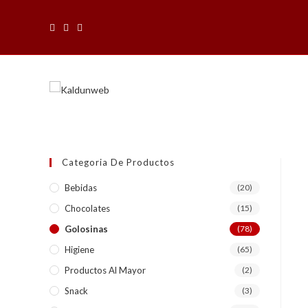
Saltar
al
contenido
Categoria De Productos
Bebidas
(20)
Chocolates
(15)
Golosinas
(78)
Higiene
(65)
Productos Al Mayor
(2)
Snack
(3)