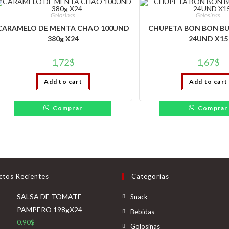
Golosinas
Golosinas
CARAMELO DE MENTA CHAO 100UND
CHUPETA BON BON BU
380g X24
24UND X15
1,72
$
1,67
$
Add to cart
Add to cart
Comprar
Comprar
ctos Recientes
Categorias
Se
SALSA DE TOMATE
Snack
abre
PAMPERO 198gX24
Se
Bebidas
en
0,90
$
abre
Se
Golosinas