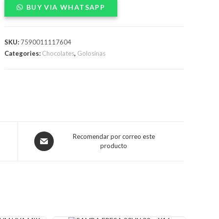
BUY VIA WHATSAPP
CHOCOLATE
TUBO
108gX48
SKU:
7590011117604
quantity
Categories:
Chocolates
,
Golosinas
Opens
Recomendar por correo este
producto
in
a
new
window