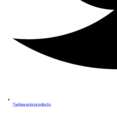
Twitea este producto
Opens
in