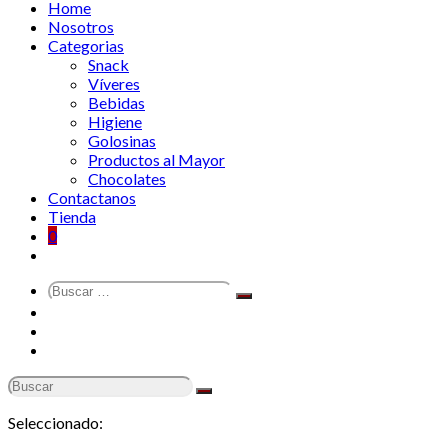
Home
Nosotros
Categorias
Snack
Víveres
Bebidas
Higiene
Golosinas
Productos al Mayor
Chocolates
Contactanos
Tienda
0
Buscar
Search
…
Mi Cuenta
Carrito de Compras
Contáctanos
Seleccionado: