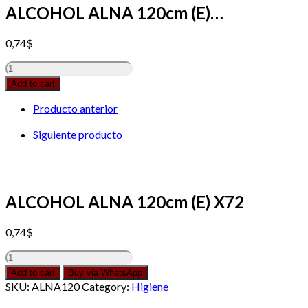
ALCOHOL ALNA 120cm (E)…
0,74
$
ALCOHOL
ALNA
Add to cart
120cm
(E)
Producto anterior
X72
quantity
Siguiente producto
ALCOHOL ALNA 120cm (E) X72
0,74
$
ALCOHOL
ALNA
Add to cart
Buy via WhatsApp
120cm
SKU:
ALNA120
Category:
Higiene
(E)
X72